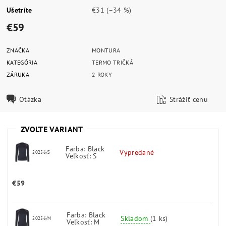
Ušetríte
€31
(–34 %)
€59
ZNAČKA
MONTURA
KATEGÓRIA
TERMO TRIČKÁ
ZÁRUKA
2 ROKY
Otázka
Strážiť cenu
ZVOĽTE VARIANT
Farba: Black
Vypredané
20256/S
Veľkosť: S
€59
Farba: Black
Skladom
(1 ks)
20256/M
Veľkosť: M