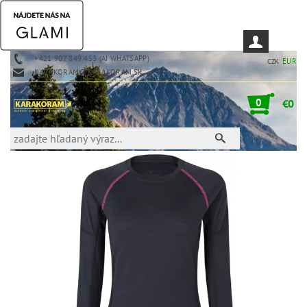
+421 907 849 453 (AJ WHATSAPP)
EUR
CZK
KARAKORAM@KARAKORAM.SK
0
€0