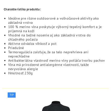
Charakteristika produktu:
Ideálne pre rôzne outdoorové a voľnočasové aktivity ako
základná vrstva
100 % merino vlna poskytuje výborný tepelný komfort a je
príjemná na koži
Vhodné na bežné nosenie aj ako základná vrstva do
chladného počasia
Aktívne odvádza vlhkosť a pot
Priedušné
Termoregulácia zaisťuje, že sa telo neprehrieva ani
neprechladne
Antibakteriálna vlastnosť merino vlny potláča tvorbu pachov
Vlna má prirodzené antialergénne vlastnosti, takže
nevyvoláva alergie
Hmotnosť 230g
TIP