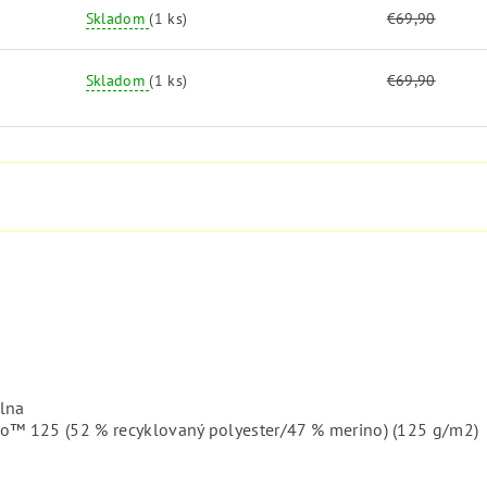
Skladom
(1 ks)
€69,90
Skladom
(1 ks)
€69,90
5
vlna
no™ 125 (52 % recyklovaný polyester/47 % merino) (125 g/m2)