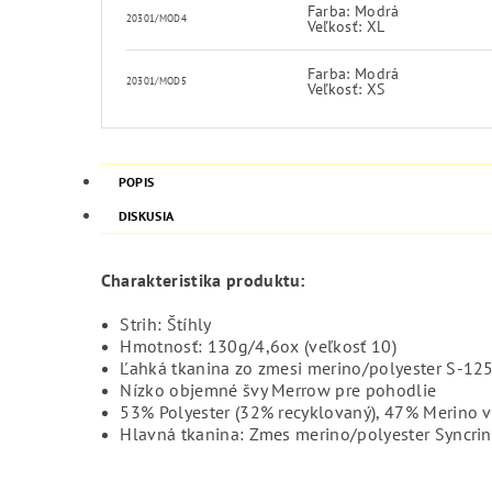
Farba: Modrá
20301/MOD4
Veľkosť: XL
Farba: Modrá
20301/MOD5
Veľkosť: XS
POPIS
DISKUSIA
Charakteristika produktu:
Strih: Štíhly
Hmotnosť: 130g/4,6ox (veľkosť 10)
Ľahká tkanina zo zmesi merino/polyester S-12
Nízko objemné švy Merrow pre pohodlie
53% Polyester (32% recyklovaný), 47% Merino 
Hlavná tkanina: Zmes merino/polyester Syncri