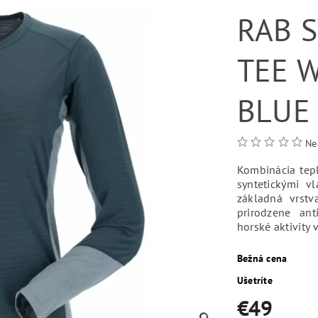
RAB 
TEE 
BLUE
Ne
Kombinácia tepl
syntetickými v
základná vrstv
prirodzene ant
horské aktivity 
Bežná cena
Ušetríte
€49