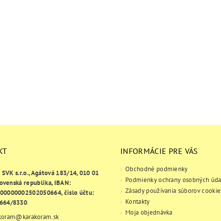
KT
INFORMÁCIE PRE VÁS
Obchodné podmienky
e SVK s.r.o., Agátová 183/14, 010 01
Podmienky ochrany osobných úda
lovenská republika, IBAN:
Zásady používania súborov cookie
00000002502050664, číslo účtu:
Kontakty
664/8330
Moja objednávka
koram
@
karakoram.sk