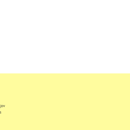
jov
s