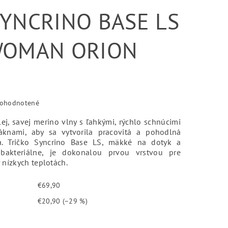
SYNCRINO BASE LS
WOMAN ORION
ohodnotené
ej, savej merino vlny s ľahkými, rýchlo schnúcimi
láknami, aby sa vytvorila pracovitá a pohodlná
a. Tričko Syncrino Base LS, mäkké na dotyk a
ibakteriálne, je dokonalou prvou vrstvou pre
v nízkych teplotách.
€69,90
€20,90
(–29 %)