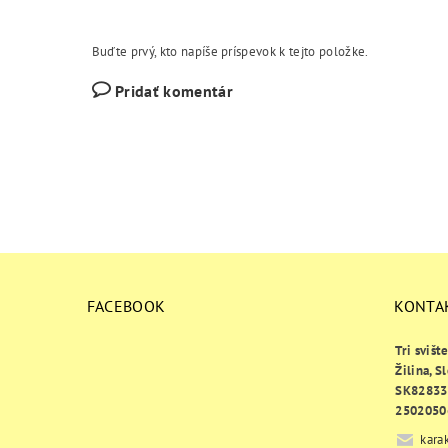
Buďte prvý, kto napíše príspevok k tejto položke.
Pridať komentár
FACEBOOK
KONTA
Tri svišt
Žilina, S
SK82833
2502050
kara