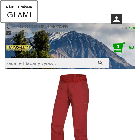
+421 907 849 453 (AJ WHATSAPP)
EUR
CZK
KARAKORAM@KARAKORAM.SK
0
€0