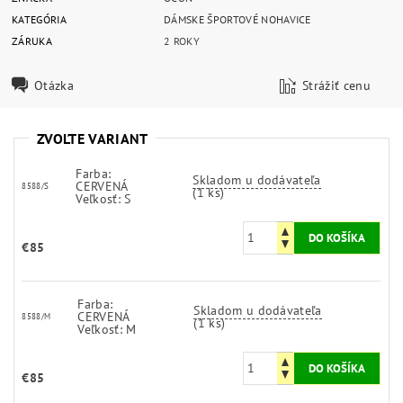
KATEGÓRIA
DÁMSKE ŠPORTOVÉ NOHAVICE
ZÁRUKA
2 ROKY
Otázka
Strážiť cenu
ZVOĽTE VARIANT
Farba:
Skladom u dodávateľa
CERVENÁ
8588/S
(1 ks)
Veľkosť: S
€85
Farba:
Skladom u dodávateľa
CERVENÁ
8588/M
(1 ks)
Veľkosť: M
€85