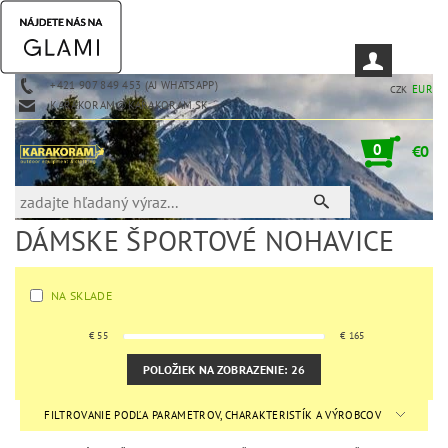
+421 907 849 453 (AJ WHATSAPP)
EUR
CZK
KARAKORAM@KARAKORAM.SK
0
€0
DÁMSKE ŠPORTOVÉ NOHAVICE
NA SKLADE
€
55
€
165
POLOŽIEK NA ZOBRAZENIE:
26
FILTROVANIE PODĽA PARAMETROV, CHARAKTERISTÍK A VÝROBCOV