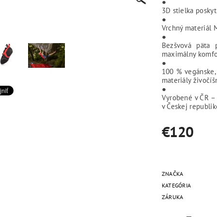
●
3D stielka poskyt
●
Vrchný materiál 
●
Bezšvová päta 
maximálny komfor
●
100 % vegánske, 
materiály živočí
●
Vyrobené v ČR – 
v Českej republik
€120
ZNAČKA
KATEGÓRIA
ZÁRUKA