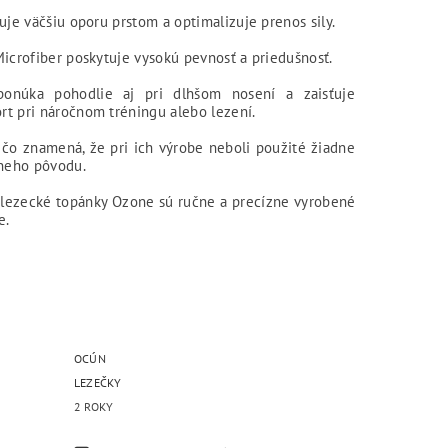
uje väčšiu oporu prstom a optimalizuje prenos sily.
Microfiber poskytuje vysokú pevnosť a priedušnosť.
ponúka pohodlie aj pri dlhšom nosení a zaisťuje
t pri náročnom tréningu alebo lezení.
čo znamená, že pri ich výrobe neboli použité žiadne
šneho pôvodu.
lezecké topánky Ozone sú ručne a precízne vyrobené
e.
OCÚN
LEZEČKY
2 ROKY