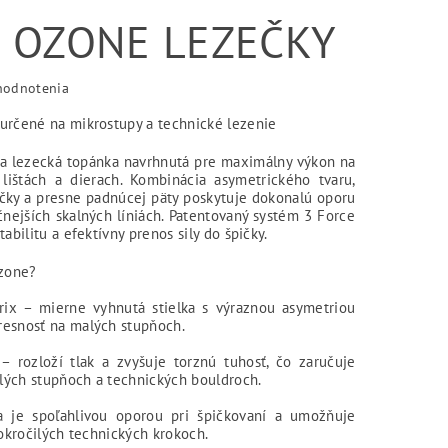
 OZONE LEZEČKY
hodnotenia
určené na mikrostupy a technické lezenie
a lezecká topánka navrhnutá pre maximálny výkon na
lištách a dierach. Kombinácia asymetrického tvaru,
ky a presne padnúcej päty poskytuje dokonalú oporu
čnejších skalných líniách. Patentovaný systém 3 Force
tabilitu a efektívny prenos sily do špičky.
Ozone?
rix – mierne vyhnutá stielka s výraznou asymetriou
esnosť na malých stupňoch.
 rozloží tlak a zvyšuje torznú tuhosť, čo zaručuje
alých stupňoch a technických bouldroch.
 je spoľahlivou oporou pri špičkovaní a umožňuje
pokročilých technických krokoch.