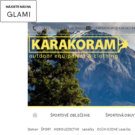
+421 907 849 453 (AJ WHATSAPP)
KARAKORAM@KARAKORA
ŠPORTOVÉ OBLEČENIE
ŠPORTOVÁ OBUV
Domov
ŠPORT
HOROLEZECTVO
Lezečky
OCÚN OZONE Lezečky