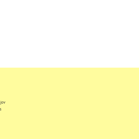
jov
s