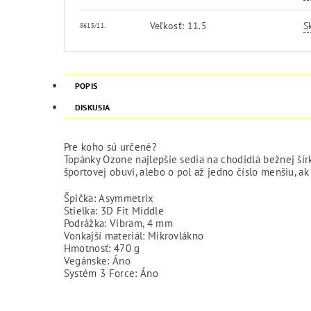
Veľkosť: 11.5
S
8615/11.
POPIS
DISKUSIA
Pre koho sú určené?
Topánky Ozone najlepšie sedia na chodidlá bežnej šírk
športovej obuvi, alebo o pol až jedno číslo menšiu, ak
Špička: Asymmetrix
Stielka: 3D Fit Middle
Podrážka: Vibram, 4 mm
Vonkajší materiál: Mikrovlákno
Hmotnosť: 470 g
Vegánske: Áno
Systém 3 Force: Áno