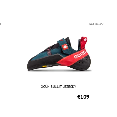
D
Kód:
8633/7
OCÚN BULLIT LEZEČKY
€109