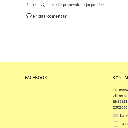
Buďte prvý, kto napíše príspevok k tejto položke.
Pridať komentár
FACEBOOK
KONTA
Tri svišt
Žilina, S
SK82833
2502050
kara
+421