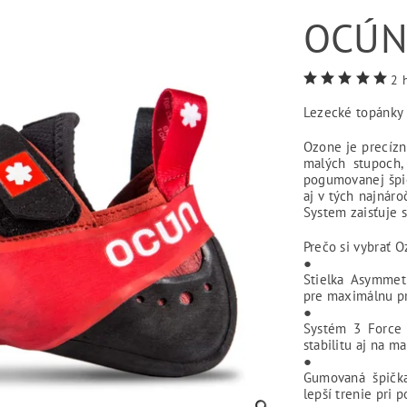
OCÚN
2 
Lezecké topánky 
Ozone je precízn
malých stupoch, 
pogumovanej špič
aj v tých najnáro
System zaisťuje s
Prečo si vybrať 
●
Stielka Asymmet
pre maximálnu pr
●
Systém 3 Force –
stabilitu aj na m
●
Gumovaná špička
lepší trenie pri 