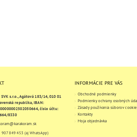
KT
INFORMÁCIE PRE VÁS
Obchodné podmienky
e SVK s.r.o., Agátová 183/14, 010 01
Podmienky ochrany osobných úda
lovenská republika, IBAN:
Zásady používania súborov cookie
00000002502050664, číslo účtu:
Kontakty
664/8330
Moja objednávka
koram
@
karakoram.sk
 907 849 453 (aj WhatsApp)