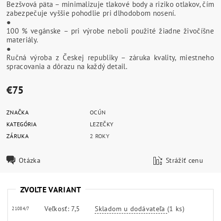
Bezšvová päta – minimalizuje tlakové body a riziko otlakov, čím
zabezpečuje vyššie pohodlie pri dlhodobom nosení.
●
100 % vegánske – pri výrobe neboli použité žiadne živočíšne
materiály.
●
Ručná výroba z Českej republiky – záruka kvality, miestneho
spracovania a dôrazu na každý detail.
€75
ZNAČKA
OCÚN
KATEGÓRIA
LEZEČKY
ZÁRUKA
2 ROKY
Otázka
Strážiť cenu
ZVOĽTE VARIANT
Veľkosť: 7,5
Skladom u dodávateľa
(1 ks)
21084/7