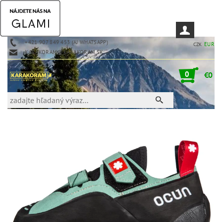
+421 907 849 453 (AJ WHATSAPP)
EUR
CZK
KARAKORAM@KARAKORAM.SK
0
€0