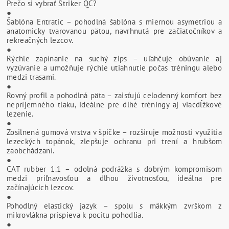
Prečo si vybrať Striker QC?
●
Šablóna Entratic – pohodlná šablóna s miernou asymetriou a
anatomicky tvarovanou pätou, navrhnutá pre začiatočníkov a
rekreačných lezcov.
●
Rýchle zapínanie na suchý zips – uľahčuje obúvanie aj
vyzúvanie a umožňuje rýchle utiahnutie počas tréningu alebo
medzi trasami.
●
Rovný profil a pohodlná päta – zaisťujú celodenný komfort bez
nepríjemného tlaku, ideálne pre dlhé tréningy aj viacdĺžkové
lezenie.
●
Zosilnená gumová vrstva v špičke – rozširuje možnosti využitia
lezeckých topánok, zlepšuje ochranu pri trení a hrubšom
zaobchádzaní.
●
CAT rubber 1.1 – odolná podrážka s dobrým kompromisom
medzi priľnavosťou a dlhou životnosťou, ideálna pre
začínajúcich lezcov.
●
Pohodlný elastický jazyk – spolu s mäkkým zvrškom z
mikrovlákna prispieva k pocitu pohodlia.
●