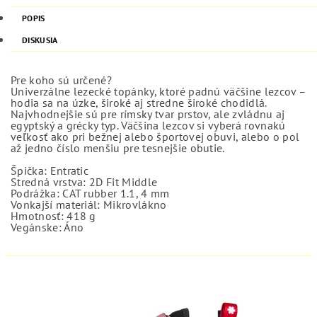
POPIS
DISKUSIA
Pre koho sú určené?
Univerzálne lezecké topánky, ktoré padnú väčšine lezcov –
hodia sa na úzke, široké aj stredne široké chodidlá.
Najvhodnejšie sú pre rímsky tvar prstov, ale zvládnu aj
egyptský a grécky typ. Väčšina lezcov si vyberá rovnakú
veľkosť ako pri bežnej alebo športovej obuvi, alebo o pol
až jedno číslo menšiu pre tesnejšie obutie.
Špička: Entratic
Stredná vrstva: 2D Fit Middle
Podrážka: CAT rubber 1.1, 4 mm
Vonkajší materiál: Mikrovlákno
Hmotnosť: 418 g
Vegánske: Áno