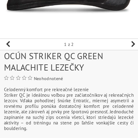
1
z 2
OCÚN STRIKER QC GREEN
MALACHITE LEZEČKY
Neohodnotené
Celodenný komfort pre rekreačné lezenie
Striker QC je ideálnou voľbou pre začiatočníkov aj rekreačných
lezcov. Vďaka pohodlnej šnúrke Entratic, miernej asymetrii a
rovnému profilu ponúka dostatočný komfort pre celodenné
lezenie, ale zároveň aj prvky pre športovú presnosť. Jednoduché
zapínanie na suchý zips ocenia všetci, ktorí striedajú lezecké
aktivity – od tréningu na stene po ľahšie vonkajšie cesty či
bouldering.