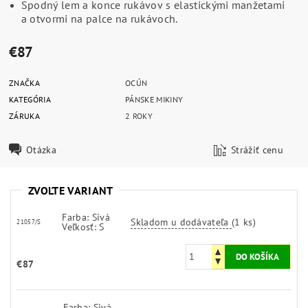
Spodný lem a konce rukávov s elastickými manžetami
a otvormi na palce na rukávoch.
€87
ZNAČKA
OCÚN
KATEGÓRIA
PÁNSKE MIKINY
ZÁRUKA
2 ROKY
Otázka
Strážiť cenu
ZVOĽTE VARIANT
Farba: Sivá
Skladom u dodávateľa
(1 ks)
21057/S
Veľkosť: S
€87
Farba: Sivá