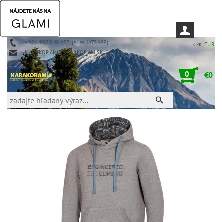
+421 907 849 453 (AJ WHATSAPP)
EUR
CZK
KARAKORAM@KARAKORAM.SK
0
€0