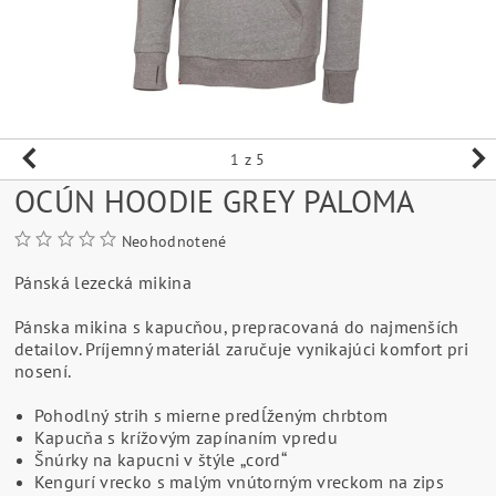
1
z 5
OCÚN HOODIE GREY PALOMA
Neohodnotené
Pánská lezecká mikina
Pánska mikina s kapucňou, prepracovaná do najmenších
detailov. Príjemný materiál zaručuje vynikajúci komfort pri
nosení.
Pohodlný strih s mierne predĺženým chrbtom
Kapucňa s krížovým zapínaním vpredu
Šnúrky na kapucni v štýle „cord“
Kengurí vrecko s malým vnútorným vreckom na zips