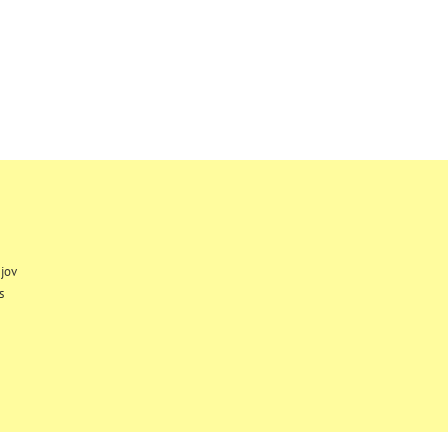
jov
s