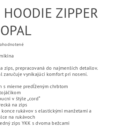
 HOODIE ZIPPER
 OPAL
ohodnotené
mikina
a zips, prepracovaná do najmenších detailov.
l zaručuje vynikajúci komfort pri nosení.
ih s mierne predĺženým chrbtom
tojáčikom
ucni v štýle „cord“
ecká na zips
 konce rukávov s elastickými manžetami a
alce na rukávoch
redný zips YKK s dvoma bežcami