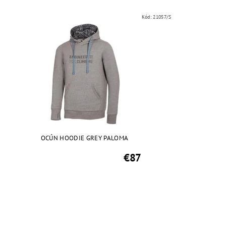
Kód:
21057/S
OCÚN HOODIE GREY PALOMA
€87