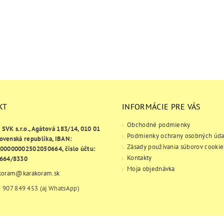
KT
INFORMÁCIE PRE VÁS
Obchodné podmienky
e SVK s.r.o., Agátová 183/14, 010 01
Podmienky ochrany osobných úda
lovenská republika, IBAN:
Zásady používania súborov cookie
00000002502050664, číslo účtu:
Kontakty
664/8330
Moja objednávka
koram
@
karakoram.sk
 907 849 453 (aj WhatsApp)