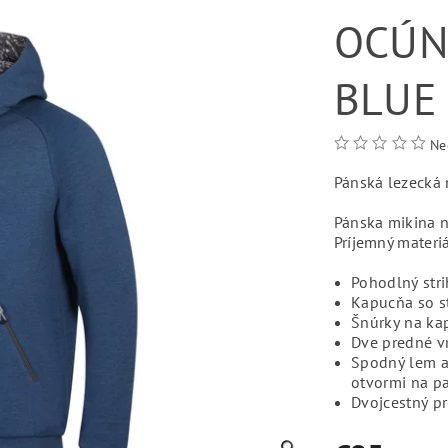
OCÚN
BLUE
Ne
Pánská lezecká 
Pánska mikina n
Príjemný materiá
Pohodlný str
Kapucňa so s
Šnúrky na kap
Dve predné vr
Spodný lem a
otvormi na p
Dvojcestný p