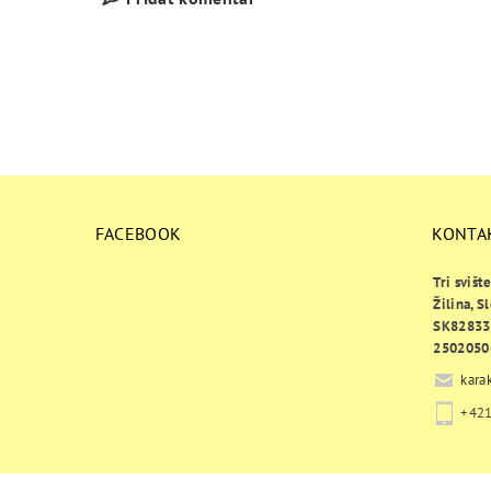
FACEBOOK
KONTA
Tri svišt
Žilina, S
SK82833
2502050
kara
+421