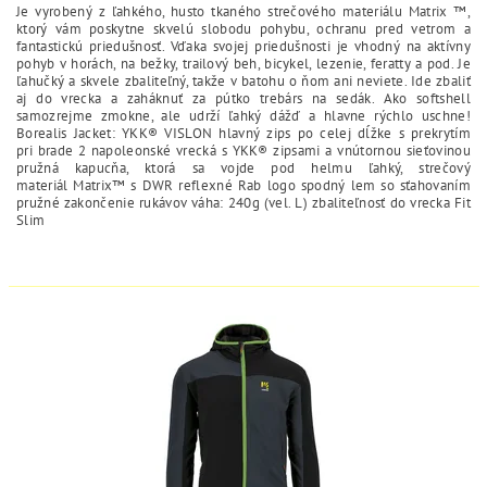
Je vyrobený z ľahkého, husto tkaného strečového materiálu Matrix ™,
ktorý vám poskytne skvelú slobodu pohybu, ochranu pred vetrom a
fantastickú priedušnosť. Vďaka svojej priedušnosti je vhodný na aktívny
pohyb v horách, na bežky, trailový beh, bicykel, lezenie, feratty a pod. Je
ľahučký a skvele zbaliteľný, takže v batohu o ňom ani neviete. Ide zbaliť
aj do vrecka a zaháknuť za pútko trebárs na sedák. Ako softshell
samozrejme zmokne, ale udrží ľahký dážď a hlavne rýchlo uschne!
Borealis Jacket: YKK® VISLON hlavný zips po celej dĺžke s prekrytím
pri brade 2 napoleonské vrecká s YKK® zipsami a vnútornou sieťovinou
pružná kapucňa, ktorá sa vojde pod helmu ľahký, strečový
materiál Matrix™ s DWR reflexné Rab logo spodný lem so sťahovaním
pružné zakončenie rukávov váha: 240g (vel. L) zbaliteľnosť do vrecka Fit
Slim