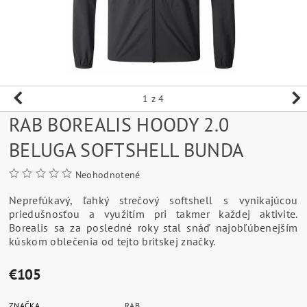
1
z 4
RAB BOREALIS HOODY 2.0
BELUGA SOFTSHELL BUNDA
Neohodnotené
Neprefúkavý, ľahký strečový softshell s vynikajúcou
priedušnosťou a využitím pri takmer každej aktivite.
Borealis sa za posledné roky stal snáď najobľúbenejším
kúskom oblečenia od tejto britskej značky.
€105
ZNAČKA
RAB