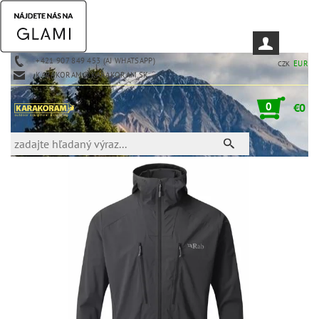
+421 907 849 453 (AJ WHATSAPP)
EUR
CZK
KARAKORAM@KARAKORAM.SK
0
€0