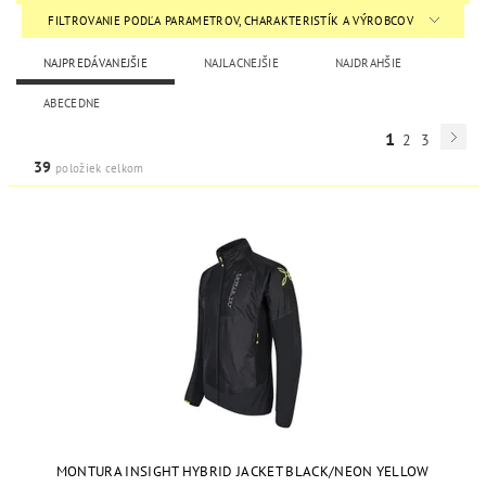
FILTROVANIE PODĽA PARAMETROV, CHARAKTERISTÍK A VÝROBCOV
NAJPREDÁVANEJŠIE
NAJLACNEJŠIE
NAJDRAHŠIE
ABECEDNE
1
2
3
39
položiek celkom
MONTURA INSIGHT HYBRID JACKET BLACK/NEON YELLOW