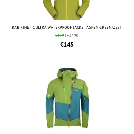
RAB KINETIC ULTRA WATERPROOF JACKET ASPEN GREEN/ZEST
€199
(–27 %)
€145