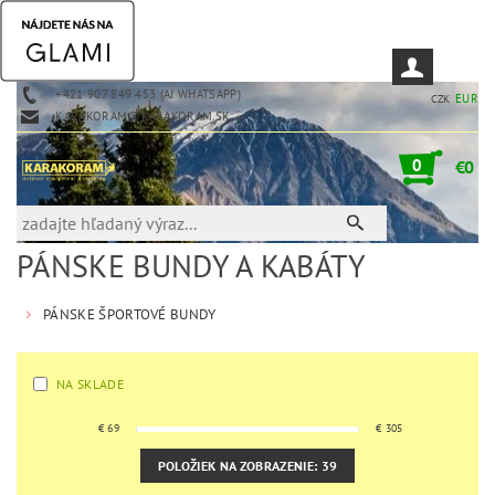
+421 907 849 453 (AJ WHATSAPP)
EUR
CZK
KARAKORAM@KARAKORAM.SK
0
€0
PÁNSKE BUNDY A KABÁTY
PÁNSKE ŠPORTOVÉ BUNDY
NA SKLADE
€
69
€
305
POLOŽIEK NA ZOBRAZENIE:
39