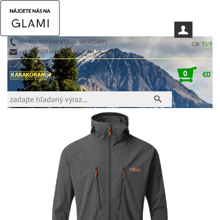
+421 907 849 453 (AJ WHATSAPP)
EUR
CZK
KARAKORAM@KARAKORAM.SK
0
€0