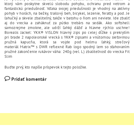
ktorý vám poskytne skvelú slobodu pohybu, ochranu pred vetrom a
fantastickú priedušnosť. Vďaka svojej priedušnosti je vhodný na aktívny
pohyb v horách, na bežky, trailový beh, bicykel, lezenie, feratty a pod. Je
ľahučký a skvele zbaliteľný, takže v batohu o ňom ani neviete. Ide zbaliť
aj do vrecka a zaháknuť za pútko trebárs na sedák. Ako softshell
samozrejme zmokne, ale udrží ľahký dážď a hlavne rýchlo uschne!
Borealis Jacket: YKK® VISLON hlavný zips po celej dĺžke s prekrytím
pri brade 2 napoleonské vrecká s YKK® zipsami a vnútornou sieťovinou
pružná kapucňa, ktorá sa vojde pod helmu ľahký, strečový
materiál Matrix™ s DWR reflexné Rab logo spodný lem so sťahovaním
pružné zakončenie rukávov váha: 240g (vel. L) zbaliteľnosť do vrecka Fit
Slim
Buďte prvý, kto napíše príspevok k tejto položke.
Pridať komentár