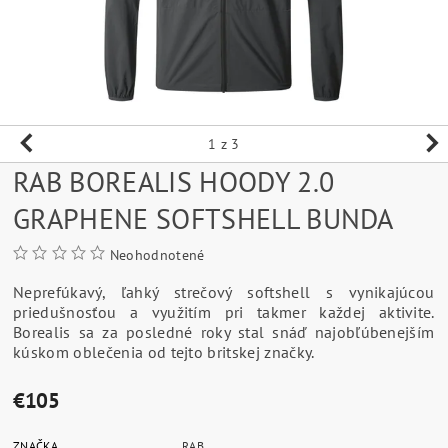
1
z 3
RAB BOREALIS HOODY 2.0
GRAPHENE SOFTSHELL BUNDA
Neohodnotené
Neprefúkavý, ľahký strečový softshell s vynikajúcou
priedušnosťou a využitím pri takmer každej aktivite.
Borealis sa za posledné roky stal snáď najobľúbenejším
kúskom oblečenia od tejto britskej značky.
€105
ZNAČKA
RAB