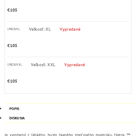
€105
Veľkosť: XL
Vypredané
19828/XL
€105
Veľkosť: XXL
Vypredané
19828/XXL
€105
POPIS
DISKUSIA
Je vyrobený z ľahkého, husto tkaného strečového materiálu Matrix ™,