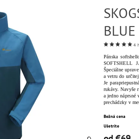
SKOG
BLUE
4 
Pánska softsh
SOFTSHELL JAK
Špeciálne uprave
a vetru do určit
Je parapriepust
rukávy. Navyše r
a jedno náprsné 
prechádzky v mes
Bežná cena
Ušetríte
od €69