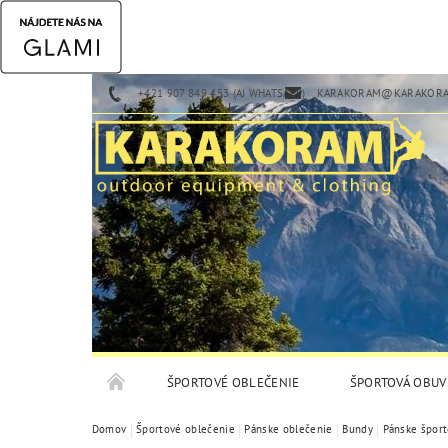
+421 907 849 453 (AJ WHATSAPP)
KARAKORAM@KARAKORA
ŠPORTOVÉ OBLEČENIE
ŠPORTOVÁ OBUV
Domov
Športové oblečenie
Pánske oblečenie
Bundy
Pánske špor