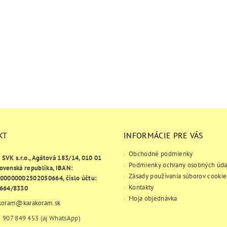
KT
INFORMÁCIE PRE VÁS
Obchodné podmienky
e SVK s.r.o., Agátová 183/14, 010 01
Podmienky ochrany osobných úda
lovenská republika, IBAN:
Zásady používania súborov cookie
00000002502050664, číslo účtu:
Kontakty
664/8330
Moja objednávka
koram
@
karakoram.sk
 907 849 453 (aj WhatsApp)