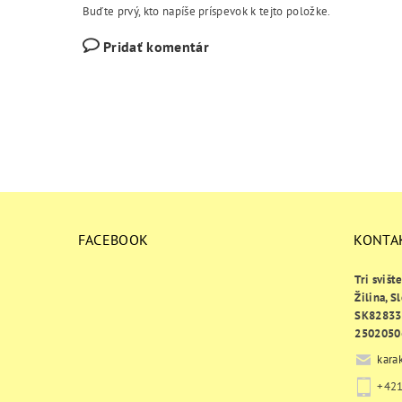
Buďte prvý, kto napíše príspevok k tejto položke.
Pridať komentár
FACEBOOK
KONTA
Tri svišt
Žilina, S
SK82833
2502050
kara
+421