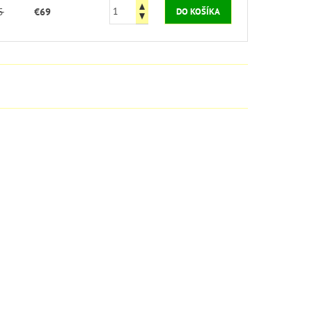
5
€69