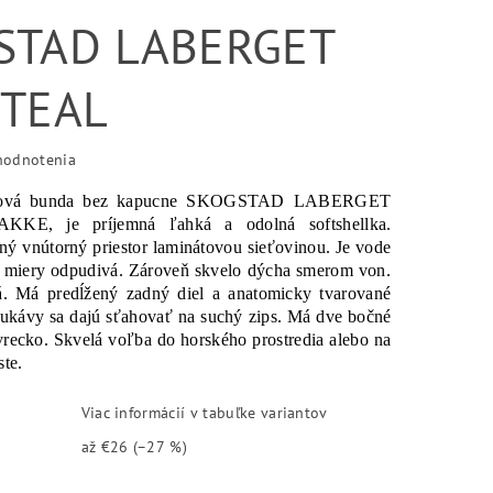
STAD LABERGET
 TEAL
hodnotenia
ellová bunda bez kapucne SKOGSTAD LABERGET
KE, je príjemná ľahká a odolná softshellka.
ný vnútorný priestor laminátovou sieťovinou. Je vode
ej miery odpudivá. Zároveň skvelo dýcha smerom von.
ná. Má predĺžený zadný diel a anatomicky tvarované
ukávy sa dajú sťahovať na suchý zips. Má dve bočné
vrecko. Skvelá voľba do horského prostredia alebo na
te.
Viac informácií v tabuľke variantov
až
€26
(–27 %)