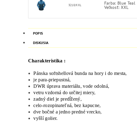
Farba: Blue Teal
3210/XXL
Veľkosť: XXL
POPIS
DISKUSIA
Charakteristika :
Pánska softshellová bunda na hory i do mesta,
je para-priepustná,
DWR úprava materiálu, vode odolná,
vetru vzdorná do určitej miery,
zadný diel je predĺžený,
celo-rozopinateľná, bez kapucne,
dve bočné a jedno predné vrecko,
vyšší golier.