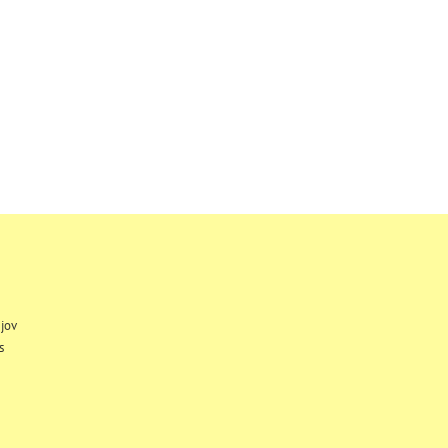
jov
s