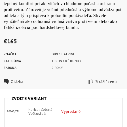
tepelný komfort pri aktivitách v chladnom počasí a ochranu
proti vetru. Zároveň je veľmi priedušná a výborne odvádza pot
od tela a tým prispieva k pohodliu používateľa. Skvele
využiteľná ako ochranná vrchná vrstva proti vetru alebo ako
ľahká izolácia pod hardshellovej bundu.
€165
ZNAČKA
DIRECT ALPINE
KATEGÓRIA
TECHNICKÉ BUNDY
ZÁRUKA
2 ROKY
Otázka
Strážiť cenu
ZVOĽTE VARIANT
Farba: Zelená
Vypredané
20843/ZEL
Veľkosť: S