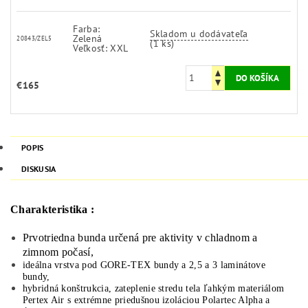
Farba:
Skladom u dodávateľa
Zelená
20843/ZEL5
(1 ks)
Veľkosť: XXL
€165
POPIS
DISKUSIA
Charakteristika :
Prvotriedna bunda určená pre aktivity v chladnom a
zimnom počasí,
ideálna vrstva pod GORE-TEX bundy a 2,5 a 3 laminátove
bundy,
hybridná konštrukcia, zateplenie stredu tela ľahkým materiálom
Pertex Air s extrémne priedušnou izoláciou Polartec Alpha a