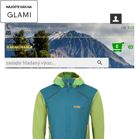
+421 907 849 453 (AJ WHATSAPP)
EUR
CZK
KARAKORAM@KARAKORAM.SK
0
€0