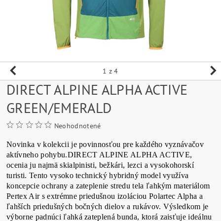
1
z 4
DIRECT ALPINE ALPHA ACTIVE
GREEN/EMERALD
Neohodnotené
Novinka v kolekcii je povinnosťou pre každého vyznávačov
aktívneho pohybu.DIRECT ALPINE ALPHA ACTIVE,
ocenia ju najmä skialpinisti, bežkári, lezci a vysokohorskí
turisti. Tento vysoko technický hybridný model využíva
koncepcie ochrany a zateplenie stredu tela ľahkým materiálom
Pertex Air s extrémne priedušnou izoláciou Polartec Alpha a
ľahších priedušných bočných dielov a rukávov. Výsledkom je
výborne padnúci ľahká zateplená bunda, ktorá zaisťuje ideálnu