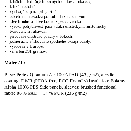
ľahších priedušných bočných dielov a rukávov,
ľahká a odolná,
vynikajúco para priepustná,
odvetraná a ovádza pot od tela smerom von,
dve hrudné a ddve bočné zipsové vrecká,
vysoká pohyblivosť paží vďaka elastickým, anatomicky
tvarovaným rukávom,
priedušné elastické panely v bokoch,
jednoručné sťahovanie spodného okraja bundy,
vyrobené v Európe,
váha len 391 gramov.
Materiál :
Base: Pertex Quantum Air 100% PAD (43 g/m2), acrylic
coating, DWR (PFOA free, ECO Friendly) Insulation: Polartec
Alpha 100% PES Side panels, sleeves: brushed functional
fabric 86 % PAD + 14 % PUR (235 g/m2)