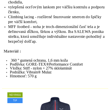
chodidla,
v
ylepšená oceľovým lankom pre väčšiu kontrulu a podporu
členku,
Climbing lacing - rozšírené šnurovanie smerom do špičky
pre väčší komfort,
MFF footbed - noha je troch-dimenzionální časť tela a je
definovaná dĺžkou, šírkou a výškou. Iba SALEWA ponúka
stielku, ktorá umožňuje individuálne nastavenie-pohodlný a
bezpečný došľap.
Materiál :
360 ° gumená ochrana, 1,6 mm koža
Podšívka: GORE-TEX®Performance Comfort
Vložka: Stiff - nylon + 27% sklolaminát
Podrážka: Vibram® Mulaz
Hmotnosť: 570 g
NOVINKA
TIP