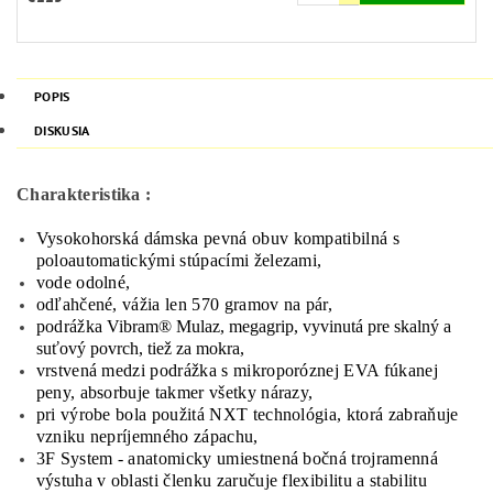
POPIS
DISKUSIA
Charakteristika :
Vysokohorská dámska pevná obuv kompatibilná s
poloautomatickými stúpacími železami,
vode odolné,
odľahčené, vážia len 570 gramov na pár,
podrážka
Vibram® Mulaz, megagrip, vyvinutá pre skalný a
suťový povrch, tiež za mokra,
v
rstvená medzi podrážka s mikroporóznej EVA fúkanej
peny, absorbuje takmer všetky nárazy,
p
ri výrobe bola použitá NXT technológia, ktorá zabraňuje
vzniku nepríjemného zápachu,
3F System - anatomicky umiestnená bočná trojramenná
výstuha v oblasti členku zaručuje flexibilitu a stabilitu