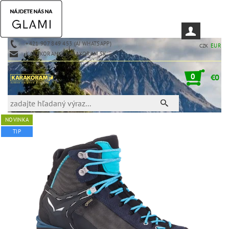
+421 907 849 453 (AJ WHATSAPP)
EUR
CZK
KARAKORAM@KARAKORAM.SK
0
€0
NOVINKA
TIP