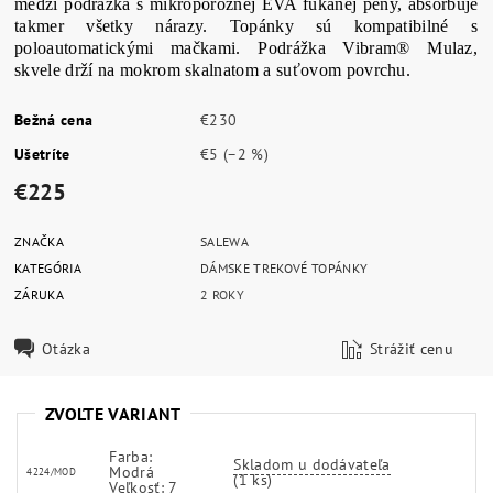
medzi podrážka s mikroporóznej EVA fúkanej peny, absorbuje
takmer všetky nárazy. Topánky sú kompatibilné s
poloautomatickými mačkami. Podrážka Vibram® Mulaz,
skvele drží na mokrom skalnatom a suťovom povrchu.
Bežná cena
€230
Ušetríte
€5
(–2 %)
€225
ZNAČKA
SALEWA
KATEGÓRIA
DÁMSKE TREKOVÉ TOPÁNKY
ZÁRUKA
2 ROKY
Otázka
Strážiť cenu
ZVOĽTE VARIANT
Farba:
Skladom u dodávateľa
Modrá
4224/MOD
(1 ks)
Veľkosť: 7