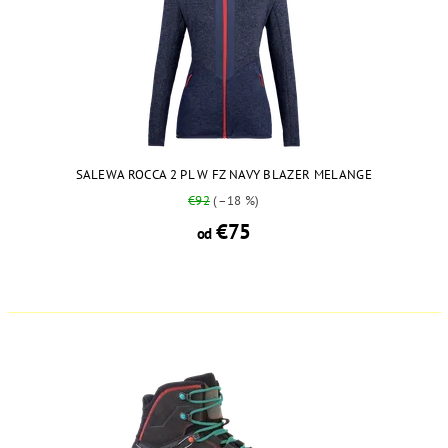
SALEWA ROCCA 2 PL W FZ NAVY BLAZER MELANGE
€92
(–18 %)
€75
od