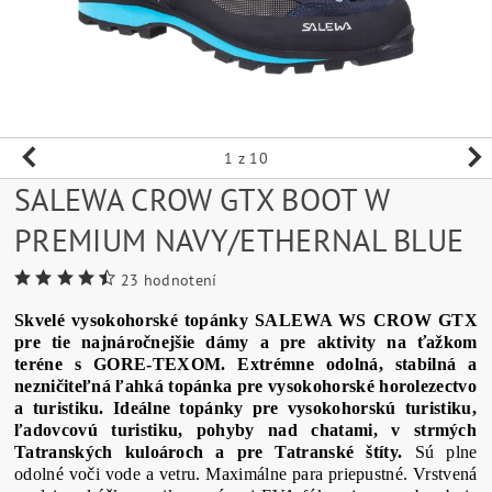
1
z 10
SALEWA CROW GTX BOOT W
PREMIUM NAVY/ETHERNAL BLUE
23 hodnotení
Skvelé vysokohorské topánky SALEWA WS CROW GTX
pre tie najnáročnejšie dámy a pre aktivity na ťažkom
teréne s GORE-TEXOM. Extrémne odolná, stabilná a
nezničiteľná ľahká topánka pre vysokohorské horolezectvo
a turistiku. Ideálne topánky pre vysokohorskú turistiku,
ľadovcovú turistiku, pohyby nad chatami, v strmých
Tatranských kuloároch a pre Tatranské štíty.
Sú plne
odolné voči vode a vetru. Maximálne para priepustné. Vrstvená