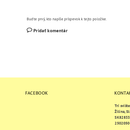
Buďte prvý, kto napíše príspevok k tejto položke.
Pridať komentár
FACEBOOK
KONTA
Tri svišt
Žilina, S
SK82833
2502050