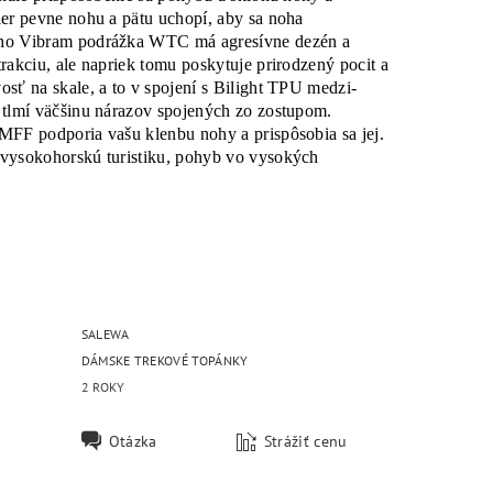
ier pevne nohu a pätu uchopí, aby sa noha
ho Vibram podrážka WTC má agresívne dezén a
rakciu, ale napriek tomu poskytuje prirodzený pocit a
osť na skale, a to v spojení s Bilight TPU medzi-
 tlmí väčšinu nárazov spojených zo zostupom.
MFF podporia vašu klenbu nohy a prispôsobia sa jej.
vysokohorskú turistiku, pohyb vo vysokých
SALEWA
DÁMSKE TREKOVÉ TOPÁNKY
2 ROKY
Otázka
Strážiť cenu