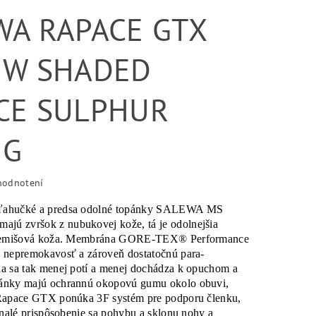
WA RAPACE GTX
 W SHADED
CE SULPHUR
NG
hodnotení
ľahučké a predsa odolné topánky SALEWA MS
ú zvršok z nubukovej kože, tá je odolnejšia
o semišová koža. Membrána GORE-TEX® Performance
 nepremokavosť a zároveň dostatočnú para-
a sa tak menej potí a menej dochádza k opuchom a
ánky majú ochrannú okopovú gumu okolo obuvi,
 Rapace GTX ponúka 3F systém pre podporu členku,
onalé prispôsobenie sa pohybu a sklonu nohy a