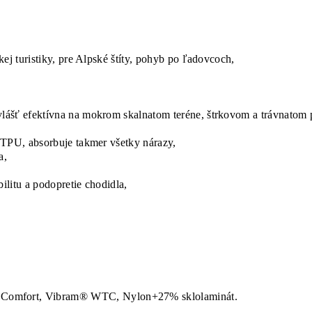
ej turistiky, pre Alpské štíty, pohyb po ľadovcoch,
lášť efektívna na mokrom skalnatom teréne, štrkovom a trávnatom 
 TPU, absorbuje takmer všetky nárazy,
a,
ilitu a podopretie chodidla,
Comfort, Vibram® WTC, Nylon+27% sklolaminát.