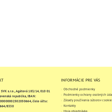
KT
INFORMÁCIE PRE VÁS
Obchodné podmienky
e SVK s.r.o., Agátová 183/14, 010 01
Podmienky ochrany osobných úda
lovenská republika, IBAN:
Zásady používania súborov cookie
00000002502050664, číslo účtu:
Kontakty
664/8330
Moja objednávka