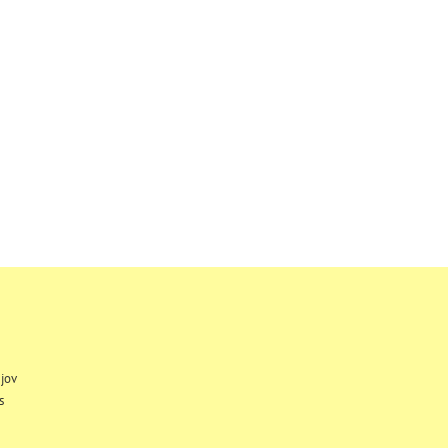
jov
s