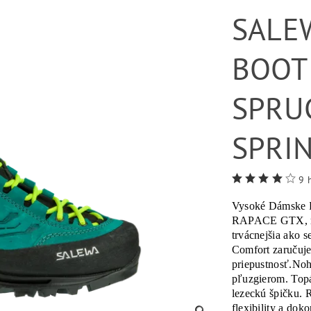
SALE
BOOT
SPRU
SPRI
9 
Vysoké Dámske 
RAPACE GTX, maj
trvácnejšia ak
Comfort zaručuje
priepustnosť.Noh
pľuzgierom. Top
lezeckú špičku.
flexibility a dok