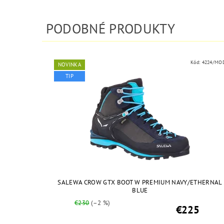
PODOBNÉ PRODUKTY
Kód:
4224/MO
NOVINKA
TIP
SALEWA CROW GTX BOOT W PREMIUM NAVY/ETHERNAL
BLUE
€230
(–2 %)
€225