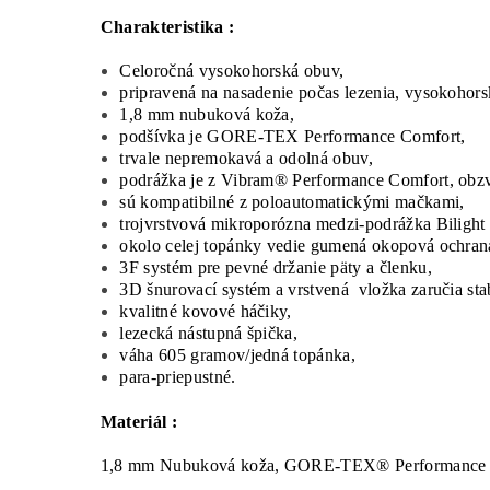
Charakteristika :
Celoročná vysokohorská obuv,
pripravená na nasadenie počas lezenia, vysokohorsk
1,8 mm nubuková koža,
podšívka je GORE-TEX Performance Comfort,
trvale nepremokavá a odolná obuv,
podrážka je z Vibram® Performance Comfort, obzv
sú kompatibilné z poloautomatickými mačkami,
trojvrstvová mikroporózna medzi-podrážka Bilight
okolo celej topánky vedie gumená okopová ochran
3F systém pre pevné držanie päty a členku,
3D šnurovací systém a vrstvená vložka zaručia stab
kvalitné kovové háčiky,
lezecká nástupná špička,
váha 605 gramov/jedná topánka,
para-priepustné.
Materiál :
1,8 mm Nubuková koža, GORE-TEX® Performance 