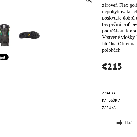
zároveň Flex gol
nepohybovala.Je
poskytuje dobrú t
bezpečnú priľnav
podrážkou, ktorá
Vrstvené vložky 
Ideálna Obuv na 
polohách.
€215
ZNAČKA
KATEGÓRIA
ZÁRUKA
Tlač