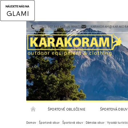
+421 907 849 453 (AJ WHATSAPP)
KARAKORAM@KARAKORA
ŠPORTOVÉ OBLEČENIE
ŠPORTOVÁ OBUV
Domov
Športová obuv
Športová obuv
Dámska obuv
Vysoká turisti