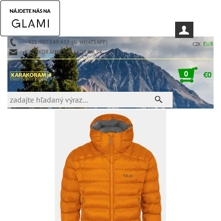
+421 907 849 453 (AJ WHATSAPP)
EUR
CZK
KARAKORAM@KARAKORAM.SK
0
€0