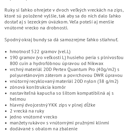
Ruky si ľahko ohrejete v dvoch veľkých vreckách na zips,
ktoré sú položené vyššie, tak aby sa do nich dalo ľahko
dostať aj s lezeckým úväzkom. Veľa poteší aj menšie
vnútorné vrecko na drobnosti.
Spodný okraj bundy sa dá samozrejme ľahko stiahnuť.
hmotnosť 522 gramov (vel.L)
190 gramov (vo veľkosti L) husieho peria s plnivosťou
800 cuin a hydrofóbnou úpravou od Nikwax
vrchný materiál 20D Pertex Quantum Pro (40g/m2) s
polyuretánovým záterom a povrchovou DWR úpravou
vnútorný recyklovaný materiál 20D nylon (38 g/m2)
zónová konštrukcia komôr
nastaviteľná kapucňa so šiltom kompatibilná aj s
helmou
hlavný dvojcestný YKK zips v plnej dĺžke
2 vrecká na ruky
jedno vnútorné vrecko
manžety rukávov s vnútornými pružnými klinmi
dodávané s obalom na zbalenie