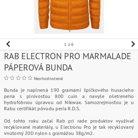
1
z 6
RAB ELECTRON PRO MARMALADE
PÁPEROVÁ BUNDA
Neohodnotené
Bunda je naplnená 190 gramami špičkového husacieho
peria s plnivosťou 800 cuin a navyše ošetreného
hydrofóbnou úpravou od Nikwax. Samozrejmosťou je u
Rabu certifikát pôvodu peria R.D.S.
Od tohto roku začal Rab pri rade produktov využívať
recyklované materiály, u Electronu Pro je tak recyklovaný
vnútorný 20D nylon s gramážou 38g/m2.