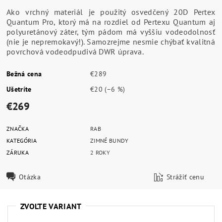
Ako vrchný materiál je použitý osvedčený 20D Pertex
Quantum Pro, ktorý má na rozdiel od Pertexu Quantum aj
polyuretánový záter, tým pádom má vyššiu vodeodolnosť
(nie je nepremokavý!). Samozrejme nesmie chýbať kvalitná
povrchová vodeodpudivá DWR úprava.
Bežná cena
€289
Ušetríte
€20
(–6 %)
€269
ZNAČKA
RAB
KATEGÓRIA
ZIMNÉ BUNDY
ZÁRUKA
2 ROKY
Otázka
Strážiť cenu
ZVOĽTE VARIANT