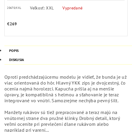
Veľkosť: XXL
Vypredané
20670/XXL
€269
POPIS
DISKUSIA
Oproti predchádzajúcemu modelu je vidieť, že bunda je už
viac orientovaná do hôr. Hlavný YKK zips je dvojcestný, čo
ocenia najmä horolezci. Kapucňa prišla aj na menšie
úpravy, je kompatibilná s helmou a sťahovanie je teraz
integrované vo vnútri. Samozrejme nechýba pevný šilt.
Manžety rukávov sú tiež prepracované a teraz majú na
vnútornej strane dva pružné klinky. Drobný detail, ktorý
veľmi oceníte pri prevlečení dlane rukávom alebo
napríklad pri varení…