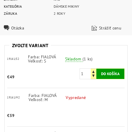
KATEGÓRIA
DÁMSKE MIKINY
ZÁRUKA
2 ROKY
Otázka
Strážiť cenu
ZVOĽTE VARIANT
Farba: FIALOVÁ
Skladom
(1 ks)
19161/S2
Veľkosť: S
€49
Farba: FIALOVÁ
Vypredané
19161/M2
Veľkosť: M
€59