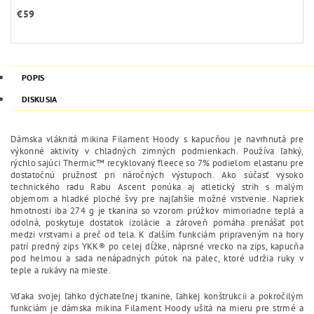
€59
POPIS
DISKUSIA
Dámska vláknitá mikina Filament Hoody s kapucňou je navrhnutá pre
výkonné aktivity v chladných zimných podmienkach. Používa ľahký,
rýchlo sajúci Thermic™ recyklovaný fleece so 7% podielom elastanu pre
dostatočnú pružnosť pri náročných výstupoch. Ako súčasť vysoko
technického radu Rabu Ascent ponúka aj atletický strih s malým
objemom a hladké ploché švy pre najľahšie možné vrstvenie. Napriek
hmotnosti iba 274 g je tkanina so vzorom prúžkov mimoriadne teplá a
odolná, poskytuje dostatok izolácie a zároveň pomáha prenášať pot
medzi vrstvami a preč od tela. K ďalším funkciám pripraveným na hory
patrí predný zips YKK® po celej dĺžke, náprsné vrecko na zips, kapucňa
pod helmou a sada nenápadných pútok na palec, ktoré udržia ruky v
teple a rukávy na mieste.
Vďaka svojej ľahko dýchateľnej tkanine, ľahkej konštrukcii a pokročilým
funkciám je dámska mikina Filament Hoody ušitá na mieru pre strmé a