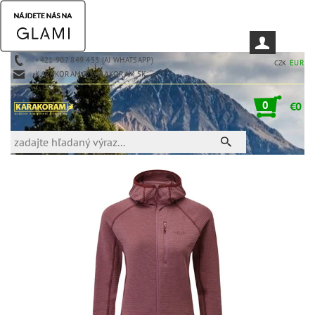
+421 907 849 453 (AJ WHATSAPP)
EUR
CZK
KARAKORAM@KARAKORAM.SK
0
€0