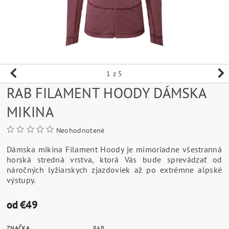
1
z 5
RAB FILAMENT HOODY DÁMSKA
MIKINA
Neohodnotené
Dámska mikina Filament Hoody je mimoriadne všestranná
horská stredná vrstva, ktorá Vás bude sprevádzať od
náročných lyžiarskych zjazdoviek až po extrémne alpské
výstupy.
od €49
ZNAČKA
RAB