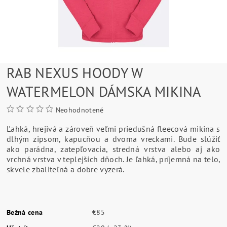
RAB NEXUS HOODY W
WATERMELON DÁMSKA MIKINA
Neohodnotené
Ľahká, hrejivá a zároveň veľmi priedušná fleecová mikina s
dlhým zipsom, kapucňou a dvoma vreckami. Bude slúžiť
ako parádna, zatepľovacia, stredná vrstva alebo aj ako
vrchná vrstva v teplejších dňoch. Je ľahká, príjemná na telo,
skvele zbaliteľná a dobre vyzerá.
Bežná cena
€85