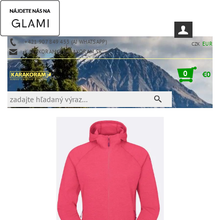
+421 907 849 453 (AJ WHATSAPP)
EUR
CZK
KARAKORAM@KARAKORAM.SK
0
€0