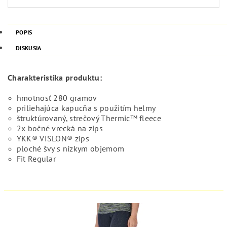
POPIS
DISKUSIA
Charakteristika produktu:
hmotnosť 280 gramov
priliehajúca kapucňa s použitím helmy
štruktúrovaný, strečový Thermic™ fleece
2x bočné vrecká na zips
YKK® VISLON® zips
ploché švy s nízkym objemom
Fit Regular