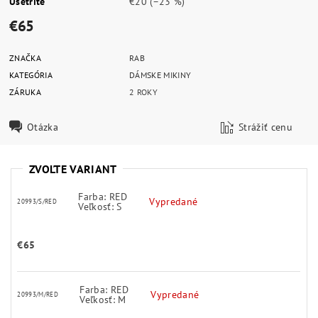
Ušetríte
€20
(–23 %)
€65
ZNAČKA
RAB
KATEGÓRIA
DÁMSKE MIKINY
ZÁRUKA
2 ROKY
Otázka
Strážiť cenu
ZVOĽTE VARIANT
Farba: RED
Vypredané
20993/S/RED
Veľkosť: S
€65
Farba: RED
Vypredané
20993/M/RED
Veľkosť: M