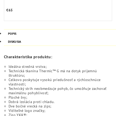
€65
POPIS
DISKUSIA
Charakteristika produktu:
Ideálna stredná vrstva;
Technická tkanina Thermic™ G má na dotyk príjemnú
štruktúru;
Celkovo poskytuje vysokú priedušnosť a rýchloschnúce
vlastnosti;
Technický strih neobmedzuje pohyb, čo umožňuje zachovať
maximálnu pohyblivosť;
Ploché švy;
Dobrá izolácia proti chladu.
Dve bočné vrecká na zips;
Viditeľné logo značky;
Zips YKK®;