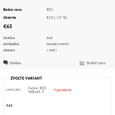
Bežná cena
€85
Ušetríte
€20
(–23 %)
€65
ZNAČKA
RAB
KATEGÓRIA
DÁMSKE MIKINY
ZÁRUKA
2 ROKY
Otázka
Strážiť cenu
ZVOĽTE VARIANT
Farba: RED
Vypredané
20990/S/RED
Veľkosť: S
€65