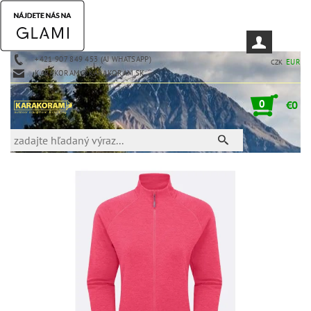
+421 907 849 453 (AJ WHATSAPP)
EUR
CZK
KARAKORAM@KARAKORAM.SK
0
€0