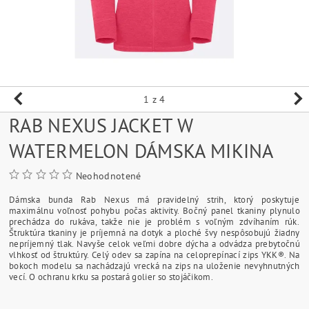
1
z 4
RAB NEXUS JACKET W
WATERMELON DÁMSKA MIKINA
Neohodnotené
Dámska bunda Rab Nexus má pravidelný strih, ktorý poskytuje
maximálnu voľnosť pohybu počas aktivity. Bočný panel tkaniny plynulo
prechádza do rukáva, takže nie je problém s voľným zdvíhaním rúk.
Štruktúra tkaniny je príjemná na dotyk a ploché švy nespôsobujú žiadny
nepríjemný tlak. Navyše celok veľmi dobre dýcha a odvádza prebytočnú
vlhkosť od štruktúry. Celý odev sa zapína na celoprepínací zips YKK®. Na
bokoch modelu sa nachádzajú vrecká na zips na uloženie nevyhnutných
vecí. O ochranu krku sa postará golier so stojáčikom.