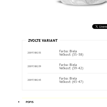
ZVOĽTE VARIANT
Farba: Biela
20897/BIE/35
Veľkosť: (35-38)
Farba: Biela
20897/BIE/39
Veľkosť: (39-42)
Farba: Biela
20897/BIE/43
Veľkosť: (43-47)
POPIS