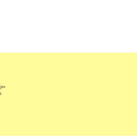
jov
s