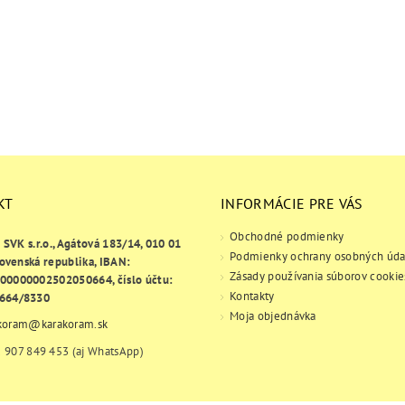
KT
INFORMÁCIE PRE VÁS
Obchodné podmienky
e SVK s.r.o., Agátová 183/14, 010 01
Podmienky ochrany osobných úda
lovenská republika, IBAN:
Zásady používania súborov cookie
00000002502050664, číslo účtu:
Kontakty
664/8330
Moja objednávka
koram
@
karakoram.sk
 907 849 453 (aj WhatsApp)