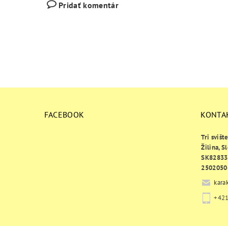
Pridať komentár
FACEBOOK
KONTA
Tri svišt
Žilina, S
SK82833
2502050
kara
+421