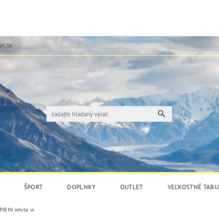
M.SK
ŠPORT
DOPLNKY
OUTLET
VEĽKOSTNÉ TABU
PIRIN white w