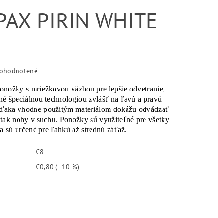
PAX PIRIN WHITE
ohodnotené
onožky s mriežkovou väzbou pre lepšie odvetranie,
né špeciálnou technologiou zvlášť na ľavú a pravú
ďaka vhodne použitým materiálom dokážu odvádzať
 tak nohy v suchu. Ponožky sú využiteľné pre všetky
 a sú určené pre ľahkú až strednú záťaž.
€8
€0,80
(–10 %)