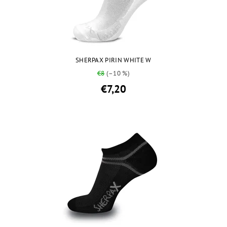
SHERPAX PIRIN WHITE W
€8
(–10 %)
€7,20