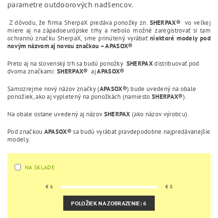
parametre outdoorových nadšencov.
Z dôvodu, že firma SherpaX predáva ponožky zn.
SHERPAX®
vo veľkej
miere aj na západoeurópske trhy a nebolo možné zaregistrovať si tam
ochrannú značku SherpaX, sme prinútený vyrábať
niektoré modely pod
novým názvom aj novou značkou –
APASOX®
Preto aj na slovenský trh sa budú ponožky
SHERPAX
distribuovať pod
dvoma značkami:
SHERPAX®
aj
APASOX®
Samozrejme nový názov značky (
APASOX®
) bude uvedený na obale
ponožiek, ako aj vypletený na ponožkách (namiesto
SHERPAX®
).
Na obale ostane uvedený aj názov
SHERPAX
(ako názov výrobcu).
Pod značkou
APASOX®
sa budú vyrábať pravdepodobne najpredávanejšie
modely.
NA SKLADE
€
6
€
8
POLOŽIEK NA ZOBRAZENIE:
6