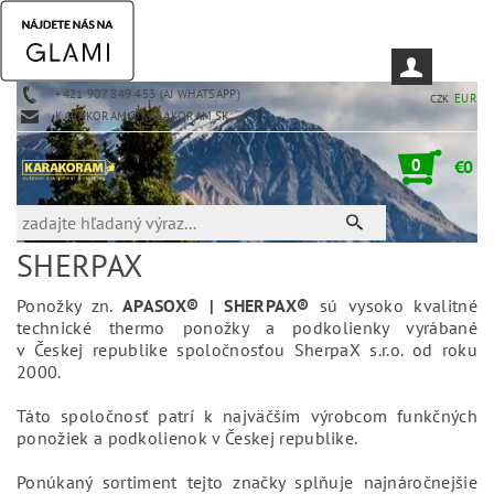
+421 907 849 453 (AJ WHATSAPP)
EUR
CZK
KARAKORAM@KARAKORAM.SK
0
€0
SHERPAX
Ponožky zn.
APASOX® | SHERPAX®
sú vysoko kvalitné
technické thermo ponožky a podkolienky vyrábané
v Českej republike spoločnosťou SherpaX s.r.o. od roku
2000.
Táto spoločnosť patrí k najväčším výrobcom funkčných
ponožiek a podkolienok v Českej republike.
Ponúkaný sortiment tejto značky splňuje najnáročnejšie