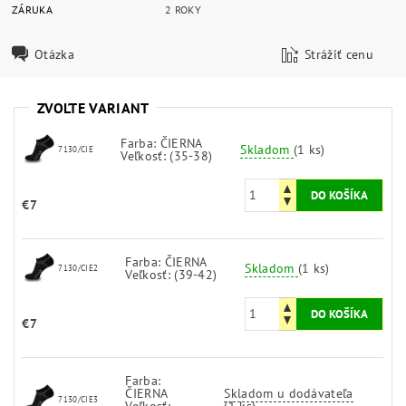
ZÁRUKA
2 ROKY
Otázka
Strážiť cenu
ZVOĽTE VARIANT
Farba: ČIERNA
Skladom
(1 ks)
7130/CIE
Veľkosť: (35-38)
€7
Farba: ČIERNA
Skladom
(1 ks)
7130/CIE2
Veľkosť: (39-42)
€7
Farba:
ČIERNA
Skladom u dodávateľa
7130/CIE3
Veľkosť:
(1 ks)