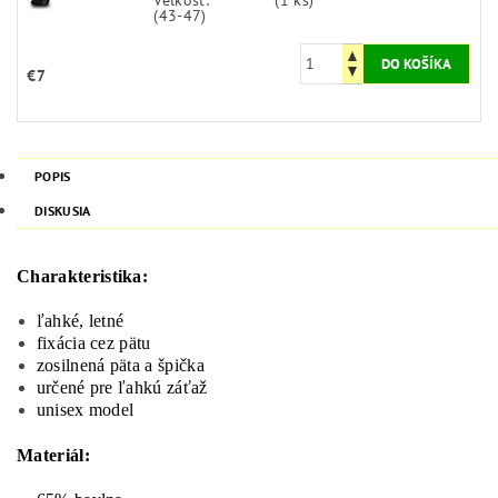
(43-47)
€7
POPIS
DISKUSIA
Charakteristika:
ľahké, letné
fixácia cez pätu
zosilnená päta a špička
určené pre ľahkú záťaž
unisex model
Materiál: