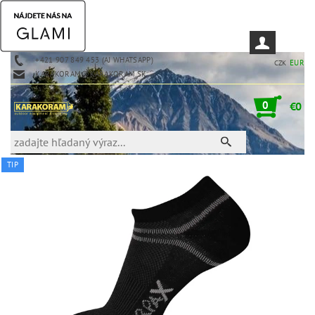
+421 907 849 453 (AJ WHATSAPP)
EUR
CZK
KARAKORAM@KARAKORAM.SK
0
€0
TIP