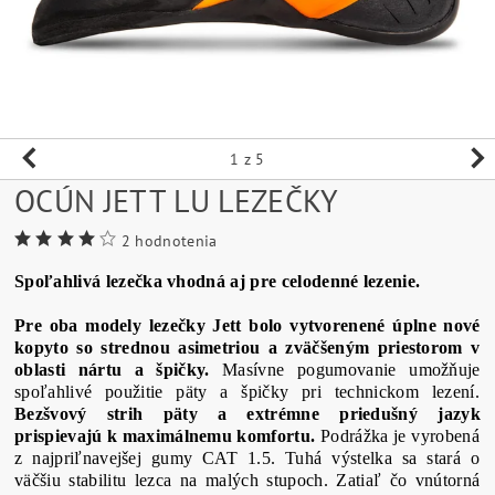
1
z 5
OCÚN JETT LU LEZEČKY
2 hodnotenia
Spoľahlivá
lezečka
vhodná aj
pre
celodenné
lezenie.
Pre oba modely lezečky Jett bolo vytvorenené úplne nové
kopyto so strednou asimetriou a zväčšeným priestorom v
oblasti nártu a špičky.
Masívne pogumovanie umožňuje
spoľahlivé použitie päty a špičky pri technickom lezení.
Bezšvový strih päty a extrémne priedušný jazyk
prispievajú k maximálnemu komfortu.
Podrážka je vyrobená
z najpriľnavejšej gumy CAT 1.5. Tuhá výstelka sa stará o
väčšiu stabilitu lezca na malých stupoch. Zatiaľ čo vnútorná