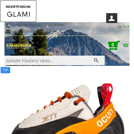
+421 907 849 453 (AJ WHATSAPP)
EUR
CZK
KARAKORAM@KARAKORAM.SK
0
€0
TIP