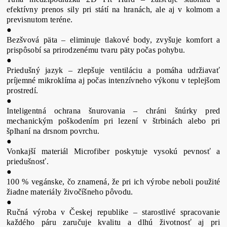
efektívny prenos sily pri státí na hranách, ale aj v kolmom a
previsnutom teréne.
●
Bezšvová päta – eliminuje tlakové body, zvyšuje komfort a
prispôsobí sa prirodzenému tvaru päty počas pohybu.
●
Priedušný jazyk – zlepšuje ventiláciu a pomáha udržiavať
príjemné mikroklíma aj počas intenzívneho výkonu v teplejšom
prostredí.
●
Inteligentná ochrana šnurovania – chráni šnúrky pred
mechanickým poškodením pri lezení v štrbinách alebo pri
šplhaní na drsnom povrchu.
●
Vonkajší materiál Microfiber poskytuje vysokú pevnosť a
priedušnosť.
●
100 % vegánske, čo znamená, že pri ich výrobe neboli použité
žiadne materiály živočíšneho pôvodu.
●
Ručná výroba v Českej republike – starostlivé spracovanie
každého páru zaručuje kvalitu a dlhú životnosť aj pri