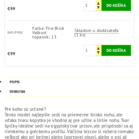
€99
Farba: Fire Brick
Skladom u dodávateľa
Velkost
8651/FIR18
(1 ks)
topanok: 13
€99
POPIS
DISKUSIA
Pre koho sú určené?
Tento model najlepšie sedí na priemerne širokú nohu, ale
vďaka tvaru kopytka je vhodný aj pre užšie a širšie nohy. Tvar
špičky ideálne sedí na egyptský tvar prstov, ale prispôsobí sa aj
rímskemu a gréckemu profilu. Väčšina lezcov si vyberá rovnakú
veľkosť ako pri bežnej alebo športovej obuvi, alebo o pol až