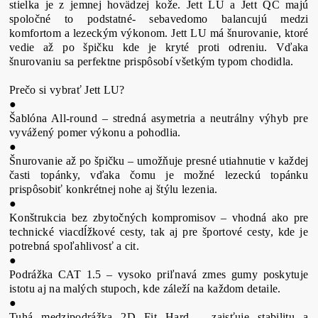
stielka je z jemnej hovädzej kože. Jett LU a Jett QC majú
spoločné to podstatné- sebavedomo balancujú medzi
komfortom a lezeckým výkonom. Jett LU má šnurovanie, ktoré
vedie až po špičku kde je kryté proti odreniu. Vďaka
šnurovaniu sa perfektne prispôsobí všetkým typom chodidla.
Prečo si vybrať Jett LU?
●
Šablóna All-round – stredná asymetria a neutrálny výhyb pre
vyvážený pomer výkonu a pohodlia.
●
Šnurovanie až po špičku – umožňuje presné utiahnutie v každej
časti topánky, vďaka čomu je možné lezeckú topánku
prispôsobiť konkrétnej nohe aj štýlu lezenia.
●
Konštrukcia bez zbytočných kompromisov – vhodná ako pre
technické viacdĺžkové cesty, tak aj pre športové cesty, kde je
potrebná spoľahlivosť a cit.
●
Podrážka CAT 1.5 – vysoko priľnavá zmes gumy poskytuje
istotu aj na malých stupoch, kde záleží na každom detaile.
●
Tuhá medzipodrážka 2D Fit Hard – zaisťuje stabilitu a