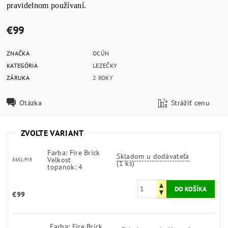
pravidelnom používaní.
€99
ZNAČKA
OCÚN
KATEGÓRIA
LEZEČKY
ZÁRUKA
2 ROKY
Otázka
Strážiť cenu
ZVOĽTE VARIANT
Farba: Fire Brick
Skladom u dodávateľa
Velkost
8651/FIR
(1 ks)
topanok: 4
€99
Farba: Fire Brick