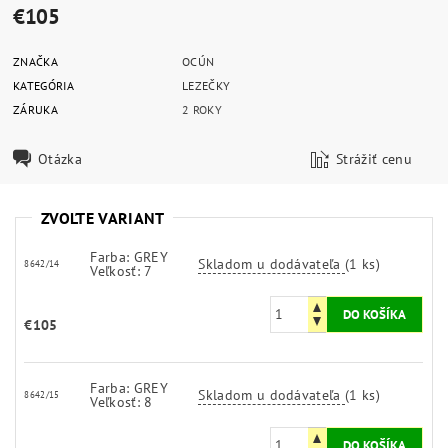
€105
ZNAČKA
OCÚN
KATEGÓRIA
LEZEČKY
ZÁRUKA
2 ROKY
Otázka
Strážiť cenu
ZVOĽTE VARIANT
Farba: GREY
Skladom u dodávateľa
(1 ks)
8642/14
Veľkosť: 7
€105
Farba: GREY
Skladom u dodávateľa
(1 ks)
8642/15
Veľkosť: 8