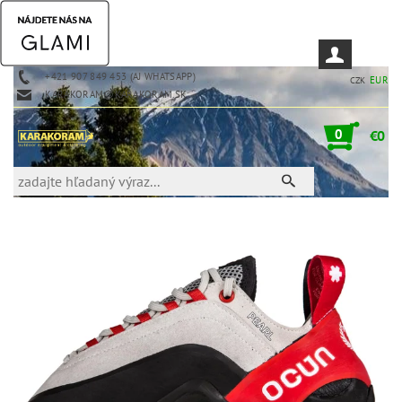
+421 907 849 453 (AJ WHATSAPP)
EUR
CZK
KARAKORAM@KARAKORAM.SK
0
€0