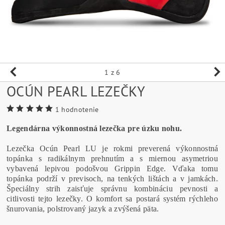
1
z 6
OCÚN PEARL LEZEČKY
1 hodnotenie
Legendárna
výkonnostná
lezečka
pre
úzku
nohu.
Lezečka Ocún Pearl LU je rokmi preverená výkonnostná
topánka s radikálnym prehnutím a s miernou asymetriou
vybavená lepivou podošvou Grippin Edge. Vďaka tomu
topánka podrží v previsoch, na tenkých lištách a v jamkách.
Špeciálny strih zaisťuje správnu kombináciu pevnosti a
citlivosti tejto lezečky. O komfort sa postará systém rýchleho
šnurovania, polstrovaný jazyk a zvýšená päta.