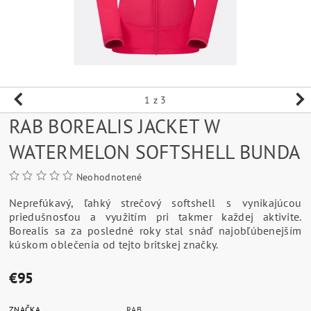
1
z 3
RAB BOREALIS JACKET W
WATERMELON SOFTSHELL BUNDA
Neohodnotené
Neprefúkavý, ľahký strečový softshell s vynikajúcou
priedušnosťou a využitím pri takmer každej aktivite.
Borealis sa za posledné roky stal snáď najobľúbenejším
kúskom oblečenia od tejto britskej značky.
€95
ZNAČKA
RAB