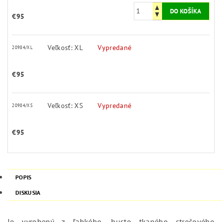
€95
Veľkosť: XL
Vypredané
20984/XL
€95
Veľkosť: XS
Vypredané
20984/XS
€95
POPIS
DISKUSIA
Je vyrobený z ľahkého, husto tkaného strečového