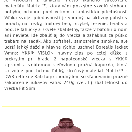
materiálu Matrix ™, ktorý vám poskytne skvelú slobodu
pohybu, ochranu pred vetrom a fantastickú priedušnosť.
Vďaka svojej priedušnosti je vhodný na aktívny pohyb v
horách, na bežky, trailový beh, bicykel, lezenie, feratty a
pod. Je ľahučký a skvele zbaliteľný, takže v batohu o ňom
ani neviete. Ide zbaliť aj do vrecka a zaháknuť za pútko
trebárs na sedák. Ako softshell samozrejme zmokne, ale
udrží ľahký dážď a hlavne rýchlo uschne! Borealis Jacket
Wmns: YKK® VISLON hlavný zips po celej dĺžke s
prekrytím pri brade 2 napoleonské vrecká s YKK®
zipsami a vnútornou sieťovinou pružná kapucňa, ktorá
sa vojde pod helmu ľahký, strečový materiál Matrix™ s
DWR reflexné Rab logo spodný lem so sťahovaním pružné
zakončenie rukávov váha: 240g (vel. L) zbaliteľnosť do
vrecka Fit Slim