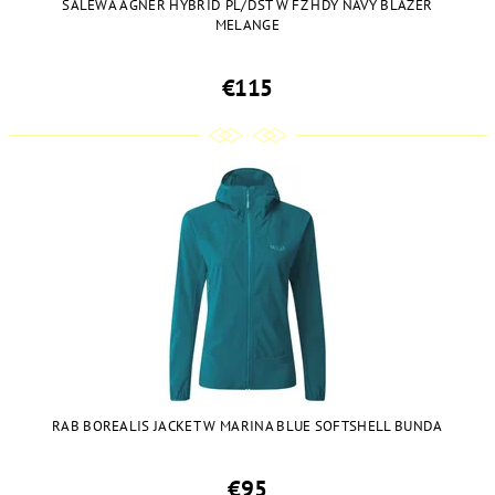
SALEWA AGNER HYBRID PL/DST W FZ HDY NAVY BLAZER
MELANGE
€115
RAB BOREALIS JACKET W MARINA BLUE SOFTSHELL BUNDA
€95