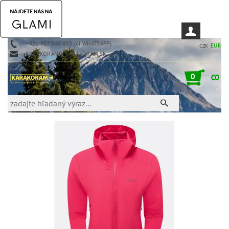
+421 907 849 453 (AJ WHATSAPP)
EUR
CZK
KARAKORAM@KARAKORAM.SK
0
€0