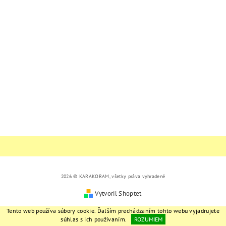
2026 © KARAKORAM, všetky práva vyhradené
Vytvoril Shoptet
Tento web používa súbory cookie. Ďalším prechádzaním tohto webu vyjadrujete
súhlas s ich používaním.
ROZUMIEM