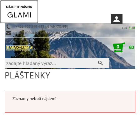
+421 907 849 453 (AJ WHATSAPP)
EUR
CZK
KARAKORAM@KARAKORAM.SK
0
€0
PLÁŠTENKY
Záznamy neboli nájdené...