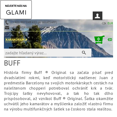
+421 907 849 453 (AJ WHATSAPP)
EUR
CZK
KARAKORAM@KARAKORAM.SK
0
€0
BUFF
História firmy Buff ® Original sa začala písať pred
dvadsiatimi rokmi, keď motoristický nadšenec Juan z
predmestia Barcelony na svojich motorkárskych cestách na
naleštenom chopperi potreboval ochrániť krk a tvár.
Trojcípy šatky nevyhovoval, a tak ho tak dlho
prispôsoboval, až vznikol Buff ® Original. Šatka okamžite
uchvátil jeho kamarátov a myšlienka založiť vlastnú firmu
na výrobu multifunkčných šatiek sa čoskoro stala realitou.