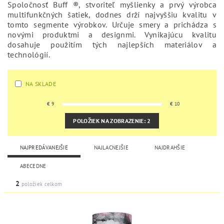
Spoločnosť Buff ®, stvoriteľ myšlienky a prvý výrobca
multifunkčných šatiek, dodnes drží najvyššiu kvalitu v
tomto segmente výrobkov. Určuje smery a prichádza s
novými produktmi a designmi. Vynikajúcu kvalitu
dosahuje použitím tých najlepších materiálov a
technológií.
NA SKLADE
€
9
€
10
POLOŽIEK NA ZOBRAZENIE:
2
NAJPREDÁVANEJŠIE
NAJLACNEJŠIE
NAJDRAHŠIE
ABECEDNE
2
položiek celkom