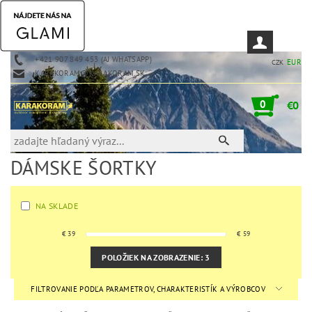
+421 907 849 453 (AJ WHATSAPP)
EUR
CZK
KARAKORAM@KARAKORAM.SK
0
€0
DÁMSKE ŠORTKY
NA SKLADE
€
39
€
59
POLOŽIEK NA ZOBRAZENIE:
3
FILTROVANIE PODĽA PARAMETROV, CHARAKTERISTÍK A VÝROBCOV