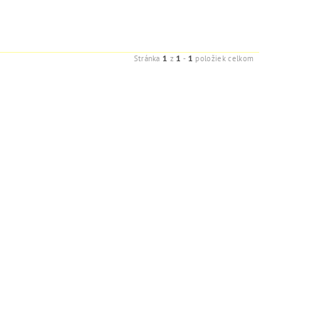
1
1
1
Stránka
z
-
položiek celkom