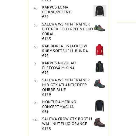
KARPOS LOMA
ČIERNE/ZELENÉ
€39
SALEWA WS MTN TRAINER
LITE GTX FELD GREEN FLUO
CORAL
€165
RAB BOREALIS JACKET W
RUBY SOFTSHELL BUNDA
€95
KARPOS NUVOLAU
FLEECOVÁ MIKINA
€95
SALEWA WS MTN TRAINER
MID GTX ATLANTIC DEEP
OMBRE BLUE
€179
MONTURA MERINO
CONCEPT MAGLIA
€69
SALEWA CROW GTX BOOT M
WALLNUT FLUO ORANGE
€175