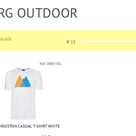
RG OUTDOOR
SKLADE
€
15
Kód:
20867/XXL
HOUSTON CASUAL T-SHIRT WHITE