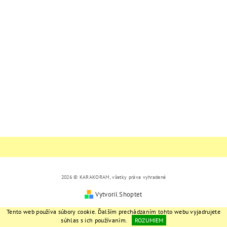
2026 © KARAKORAM, všetky práva vyhradené
Vytvoril Shoptet
Tento web používa súbory cookie. Ďalším prechádzaním tohto webu vyjadrujete
súhlas s ich používaním.
ROZUMIEM