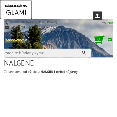
+421 907 849 453 (AJ WHATSAPP)
EUR
CZK
KARAKORAM@KARAKORAM.SK
0
€0
NALGENE
Žiaden tovar od výrobcu
NALGENE
nebol nájdený....