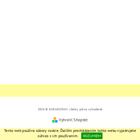
2026 © KARAKORAM, všetky práva vyhradené
Vytvoril Shoptet
Tento web používa súbory cookie. Ďalším prechádzaním tohto webu vyjadrujete
súhlas s ich používaním.
ROZUMIEM