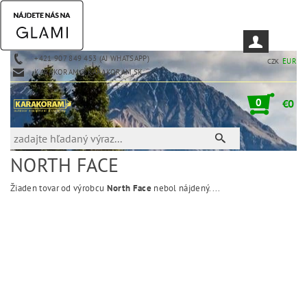
+421 907 849 453 (AJ WHATSAPP)
EUR
CZK
KARAKORAM@KARAKORAM.SK
0
€0
NORTH FACE
Žiaden tovar od výrobcu
North Face
nebol nájdený....