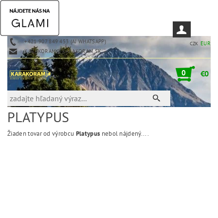
+421 907 849 453 (AJ WHATSAPP)
EUR
CZK
KARAKORAM@KARAKORAM.SK
0
€0
PLATYPUS
Žiaden tovar od výrobcu
Platypus
nebol nájdený....