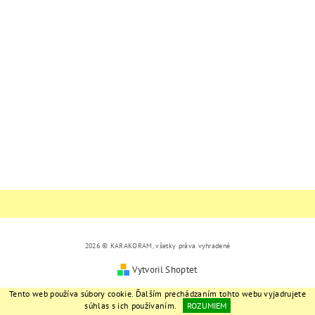
2026 © KARAKORAM, všetky práva vyhradené
Vytvoril Shoptet
Tento web používa súbory cookie. Ďalším prechádzaním tohto webu vyjadrujete
súhlas s ich používaním.
ROZUMIEM