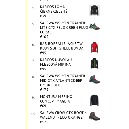
KARPOS LOMA
ČIERNE/ZELENÉ
€39
SALEWA WS MTN TRAINER
LITE GTX FELD GREEN FLUO
CORAL
€165
RAB BOREALIS JACKET W
RUBY SOFTSHELL BUNDA
€95
KARPOS NUVOLAU
FLEECOVÁ MIKINA
€95
SALEWA WS MTN TRAINER
MID GTX ATLANTIC DEEP
OMBRE BLUE
€179
MONTURA MERINO
CONCEPT MAGLIA
€69
SALEWA CROW GTX BOOT M
WALLNUT FLUO ORANGE
€175