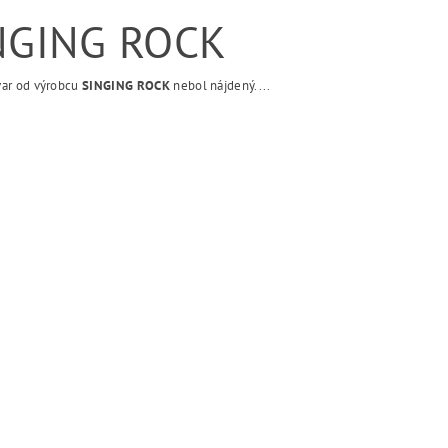
NGING ROCK
var od výrobcu
SINGING ROCK
nebol nájdený....