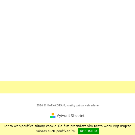
2026 © KARAKORAM, všetky práva vyhradené
Vytvoril Shoptet
Tento web používa súbory cookie. Ďalším prechádzaním tohto webu vyjadrujete
súhlas s ich používaním.
ROZUMIEM