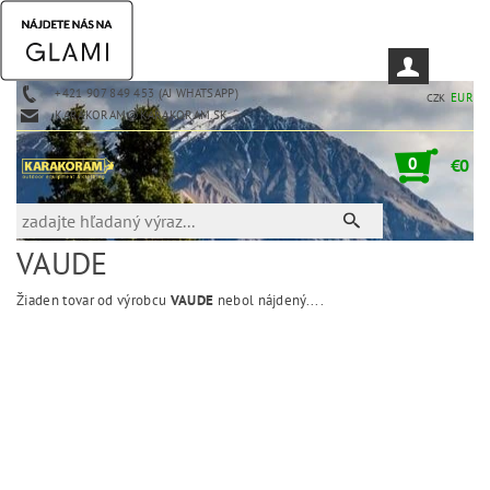
+421 907 849 453 (AJ WHATSAPP)
EUR
CZK
KARAKORAM@KARAKORAM.SK
0
€0
VAUDE
Žiaden tovar od výrobcu
VAUDE
nebol nájdený....