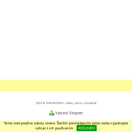
2026 © KARAKORAM, všetky práva vyhradené
Vytvoril Shoptet
Tento web používa súbory cookie. Ďalším prechádzaním tohto webu vyjadrujete
súhlas s ich používaním.
ROZUMIEM