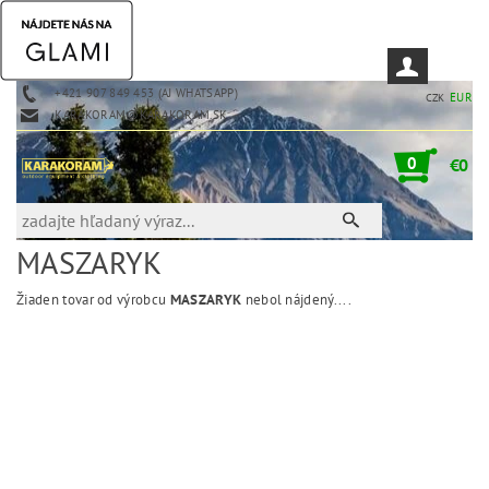
+421 907 849 453 (AJ WHATSAPP)
EUR
CZK
KARAKORAM@KARAKORAM.SK
0
€0
MASZARYK
Žiaden tovar od výrobcu
MASZARYK
nebol nájdený....