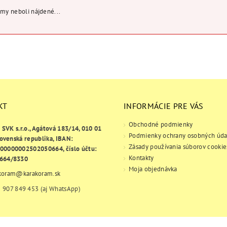
my neboli nájdené...
KT
INFORMÁCIE PRE VÁS
Obchodné podmienky
e SVK s.r.o., Agátová 183/14, 010 01
Podmienky ochrany osobných úda
lovenská republika, IBAN:
Zásady používania súborov cookie
00000002502050664, číslo účtu:
Kontakty
664/8330
Moja objednávka
koram
@
karakoram.sk
 907 849 453 (aj WhatsApp)