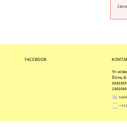
Zázna
FACEBOOK
KONTA
Tri svišt
Žilina, S
SK82833
2502050
kara
+421