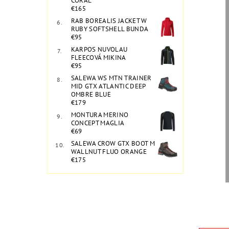
CORAL
€165
RAB BOREALIS JACKET W
RUBY SOFTSHELL BUNDA
€95
KARPOS NUVOLAU
FLEECOVÁ MIKINA
€95
SALEWA WS MTN TRAINER
MID GTX ATLANTIC DEEP
OMBRE BLUE
€179
MONTURA MERINO
CONCEPT MAGLIA
€69
SALEWA CROW GTX BOOT M
WALLNUT FLUO ORANGE
€175